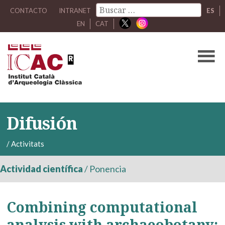
CONTACTO
INTRANET
ES
EN
CAT
Difusión
/
Activitats
Actividad científica
/
Ponencia
Combining computational
analysis with archaeobotany: