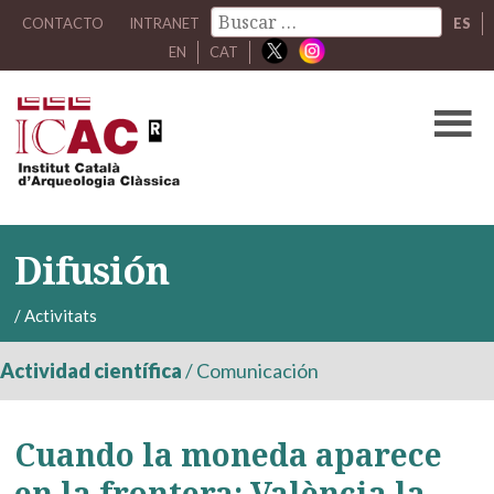
CONTACTO
INTRANET
ES
EN
CAT
Difusión
/
Activitats
Actividad científica
/
Comunicación
Cuando la moneda aparece
en la frontera: València la