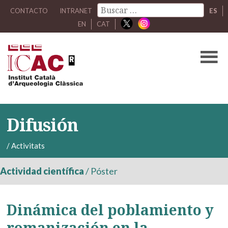
CONTACTO
INTRANET
ES
EN
CAT
Difusión
/
Activitats
Actividad científica
/
Póster
Dinámica del poblamiento y
romanización en la