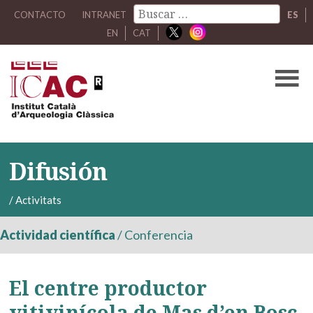
CONTACTO
INTRANET
ES
EN
CAT
Difusión
/
Activitats
Actividad científica
/
Conferencia
El centre productor
vitivinícola de Mas d’en Bosc