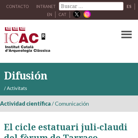
CONTACTO
INTRANET
ES
EN
CAT
Difusión
/
Activitats
Actividad científica
/
Comunicación
El cicle estatuari juli-claudi
del fòrum de Tarraco