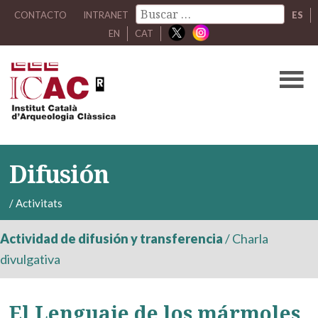
CONTACTO
INTRANET
ES
EN
CAT
Difusión
/
Activitats
Actividad de difusión y transferencia
/
Charla
divulgativa
El Lenguaje de los mármoles