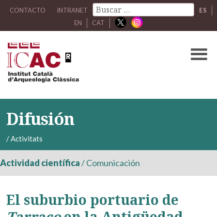
CONTACTO
INTRANET
ES
EN
CAT
Difusión
/
Activitats
Actividad científica
/
Comunicación
El suburbio portuario de
Tarraco
en la Antigüedad