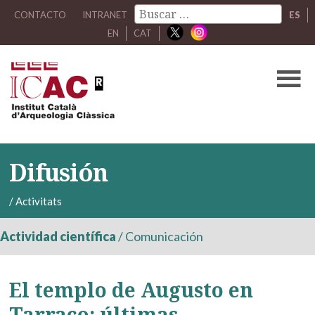
CONTACTO
INTRANET
ES
EN
CAT
Difusión
/
Activitats
Actividad científica
/
Comunicación
El templo de Augusto en
Tarraco: últimas