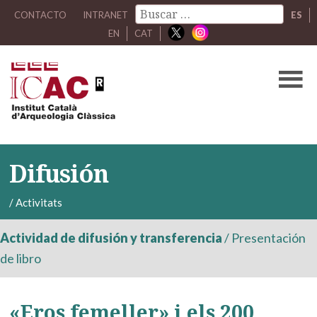
CONTACTO
INTRANET
ES
EN
CAT
Difusión
/
Activitats
Actividad de difusión y transferencia
/
Presentación
de libro
«Eros femeller» i els 200