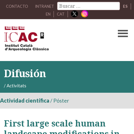
CONTACTO
INTRANET
ES
EN
CAT
Difusión
/
Activitats
Actividad científica
/
Póster
First large scale human
landscape modifications in