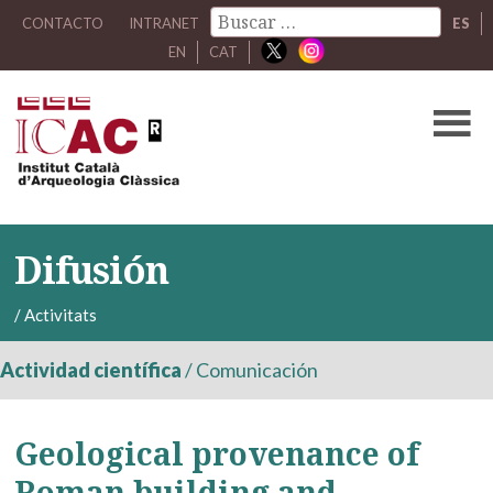
CONTACTO
INTRANET
ES
EN
CAT
Difusión
/
Activitats
Actividad científica
/
Comunicación
Geological provenance of
Roman building and