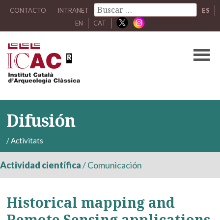
CONTACTO
INTRANET
ES
EN
CAT
Difusión
/
Activitats
Actividad científica
/
Comunicación
Historical mapping and
Remote Sensing applications