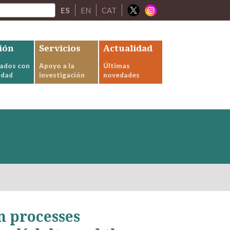
ES
EN
CAT
ión
Servicios
Actualidad
ados con
Apoyo a la
Últimas
edad
investigación
novedades
m processes