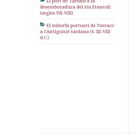
El port de
Tarraco
a la
desembocadura del riu Francolí
(segles VII-VIII)
El suburbi portuari de Tarraco
a l’Antiguitat tardana (S. III-VIII
d.C.)