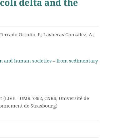
colí delta and the
.; Terrado Ortuño, P.; Lasheras González, A.;
on and human societies – from sedimentary
 (LIVE - UMR 7362, CNRS, Université de
vironnement de Strasbourg)