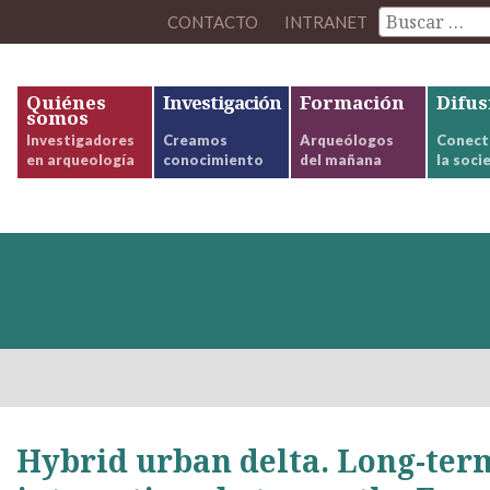
CONTACTO
INTRANET
Quiénes
Investigación
Formación
Difus
somos
Investigadores
Creamos
Arqueólogos
Conect
en arqueología
conocimiento
del mañana
la soci
Hybrid urban delta. Long-ter