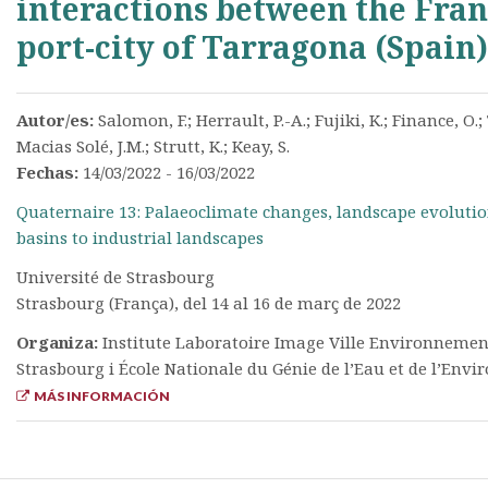
interactions between the Fran
port-city of Tarragona (Spain)
Autor/es:
Salomon, F.; Herrault, P.-A.; Fujiki, K.; Finance, O
Macias Solé, J.M.; Strutt, K.; Keay, S.
Fechas:
14/03/2022 - 16/03/2022
Quaternaire 13: Palaeoclimate changes, landscape evoluti
basins to industrial landscapes
Université de Strasbourg
Strasbourg (França), del 14 al 16 de març de 2022
Organiza:
Institute Laboratoire Image Ville Environnement
Strasbourg i École Nationale du Génie de l’Eau et de l’En
MÁS INFORMACIÓN