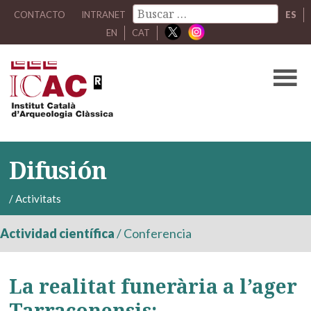
CONTACTO
INTRANET
ES
EN
CAT
Difusión
/
Activitats
Actividad científica
/
Conferencia
La realitat funerària a l’ager
Tarraconensis: