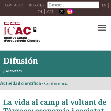
CONTACTO
INTRANET
ES
EN
CAT
Difusión
/
Activitats
Actividad científica
/
Conferencia
La vida al camp al voltant de
Tàrraco: economia i societat