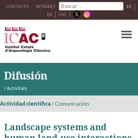
CONTACTO
INTRANET
ES
EN
CAT
Difusión
/
Activitats
Actividad científica
/
Comunicación
Landscape systems and
human land-use interactions