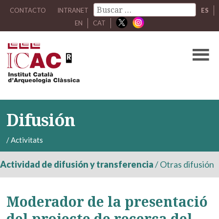
CONTACTO
INTRANET
ES
EN
CAT
Difusión
/
Activitats
Actividad de difusión y transferencia
/
Otras difusión
Moderador de la presentació
del projecte de recerca del