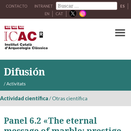
CONTACTO
INTRANET
ES
EN
CAT
Difusión
/
Activitats
Actividad científica
/
Otras científica
Panel 6.2 «The eternal
message of marble: prestige,