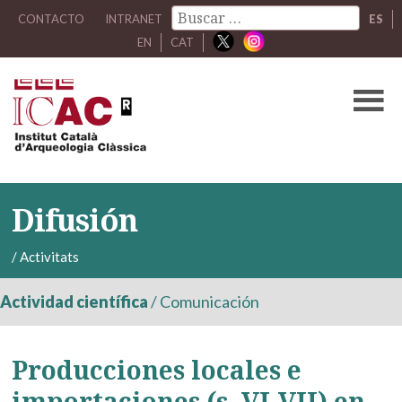
CONTACTO
INTRANET
ES
EN
CAT
Difusión
/
Activitats
Actividad científica
/
Comunicación
Producciones locales e
importaciones (s. VI-VII) en