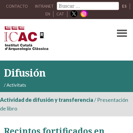
CONTACTO
INTRANET
ES
EN
CAT
Difusión
/
Activitats
Actividad de difusión y transferencia
/
Presentación
de libro
Recintos fortificados en