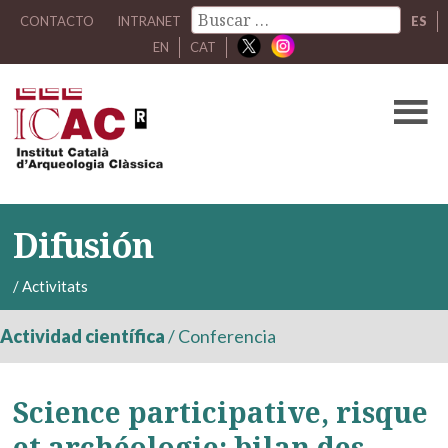
CONTACTO
INTRANET
ES
EN
CAT
Difusión
/
Activitats
Actividad científica
/
Conferencia
Science participative, risque
et archéologie: bilan des