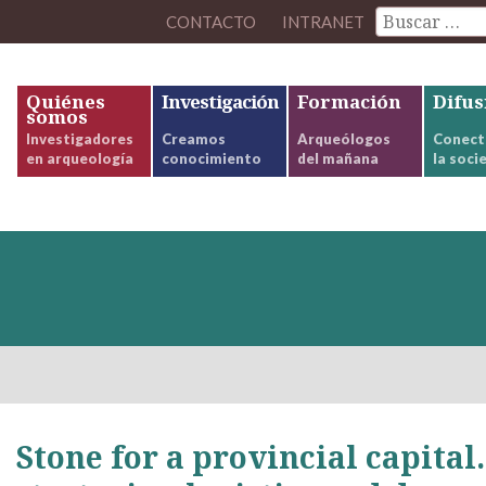
CONTACTO
INTRANET
Quiénes
Investigación
Formación
Difus
somos
Investigadores
Creamos
Arqueólogos
Conect
en arqueología
conocimiento
del mañana
la soci
Stone for a provincial capita