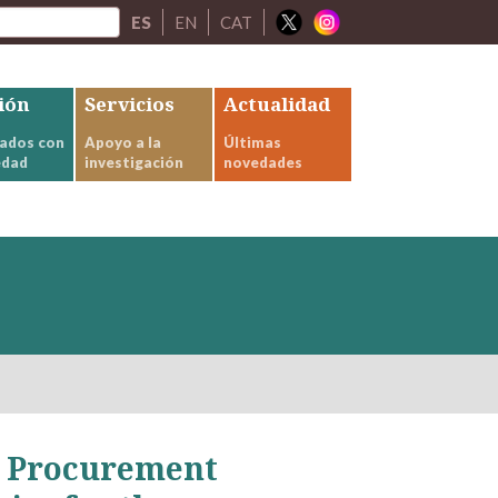
ES
EN
CAT
ión
Servicios
Actualidad
ados con
Apoyo a la
Últimas
edad
investigación
novedades
l. Procurement