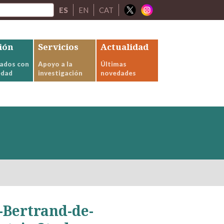
ES
EN
CAT
ión
Servicios
Actualidad
ados con
Apoyo a la
Últimas
edad
investigación
novedades
-Bertrand-de-