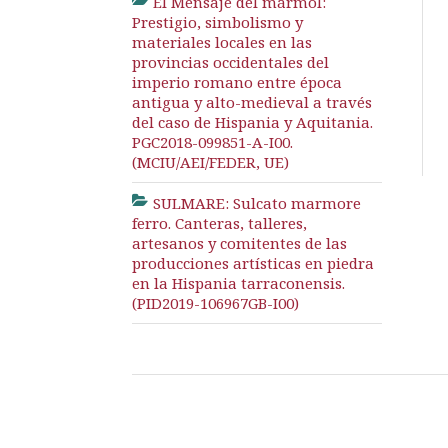
El Mensaje del mármol:
Prestigio, simbolismo y
materiales locales en las
provincias occidentales del
imperio romano entre época
antigua y alto-medieval a través
del caso de Hispania y Aquitania.
PGC2018-099851-A-I00.
(MCIU/AEI/FEDER, UE)
SULMARE: Sulcato marmore
ferro. Canteras, talleres,
artesanos y comitentes de las
producciones artísticas en piedra
en la Hispania tarraconensis.
(PID2019-106967GB-I00)