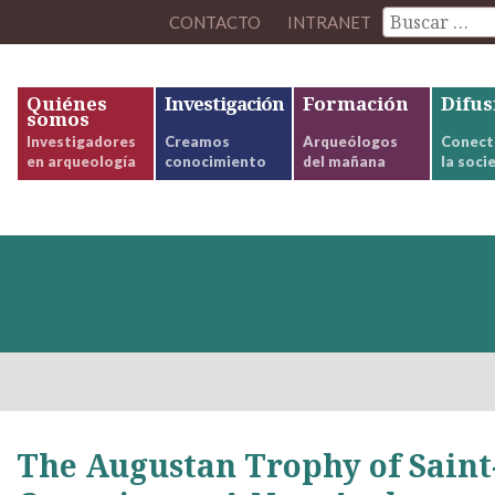
CONTACTO
INTRANET
Quiénes
Investigación
Formación
Difus
somos
Investigadores
Creamos
Arqueólogos
Conect
en arqueología
conocimiento
del mañana
la soci
The Augustan Trophy of Saint