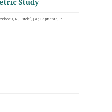
tric Study
erebeau, N.; Cuchí, J.A.; Lapuente, P.