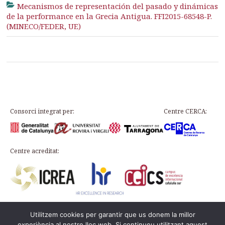
Mecanismos de representación del pasado y dinámicas
de la performance en la Grecia Antigua. FFI2015-68548-P.
(MINECO/FEDER, UE)
Consorci integrat per:
Centre CERCA:
Centre acreditat:
Utilitzem cookies per garantir que us donem la millor
Plaça d’en Rovellat, s/n, 43003 Tarragona
experiència al nostre lloc web. Si continueu utilitzant aquest