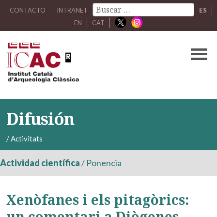
CONTACTO
INTRANET
ES
EN
CAT
Difusión
/
Activitats
Actividad científica
/
Ponencia
Xenòfanes i els pitagòrics:
un comentari a Diògenes