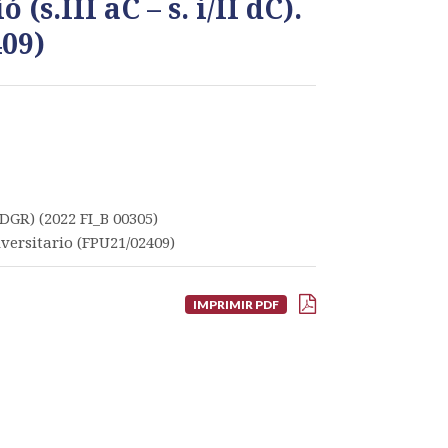
(s.III aC – s. i/II dC).
409)
DGR) (2022 FI_B 00305)
versitario (FPU21/02409)
IMPRIMIR PDF