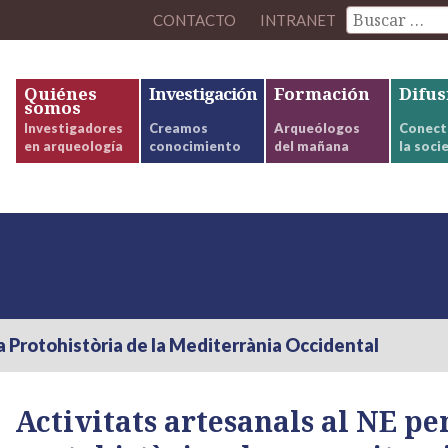
CONTACTO
INTRANET
Quiénes
Investigación
Formación
Difus
somos
Investigadores
Creamos
Arqueólogos
Conect
en arqueología
conocimiento
del mañana
la soci
a Protohistòria de la Mediterrània Occidental
Activitats artesanals al NE pe