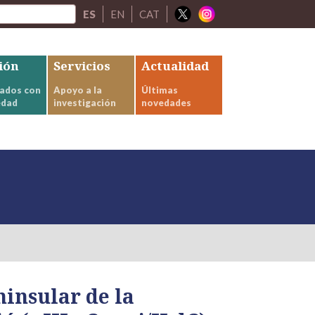
ES
EN
CAT
ión
Servicios
Actualidad
ados con
Apoyo a la
Últimas
edad
investigación
novedades
ninsular de la