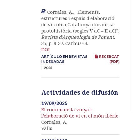
Corrales, A., "Elements,
estructures i espais d’elaboració
de vi i oli a Catalunya durant la
protohistòria (segles V aC – II aC)",
Revista d'Arqueologia de Ponent
,
35, p. 9-37. Carhus+B.
DOI
ARTÍCULO EN REVISTAS
RECERCAT
INDEXADAS
(PDF)
|
2025
Actividades de difusión
19/09/2025
El conreu de la vinya i
l’elaboració de vi en el món ibèric
Corrales, A.
Valls