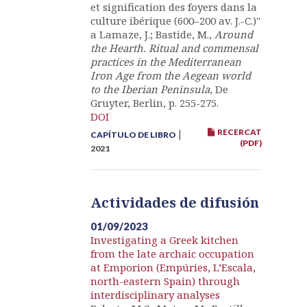
et signification des foyers dans la
culture ibérique (600–200 av. J.-C.)"
a Lamaze, J.; Bastide, M.,
Around
the Hearth. Ritual and commensal
practices in the Mediterranean
Iron Age from the Aegean world
to the Iberian Peninsula
, De
Gruyter, Berlin, p. 255-275.
DOI
RECERCAT
|
CAPÍTULO DE LIBRO
(PDF)
2021
Actividades de difusión
01/09/2023
Investigating a Greek kitchen
from the late archaic occupation
at Emporion (Empúries, L’Escala,
north-eastern Spain) through
interdisciplinary analyses