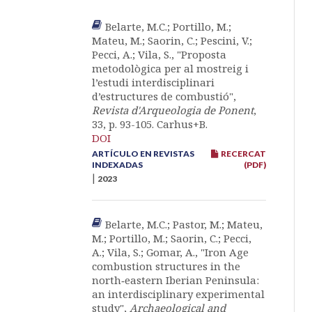
Belarte, M.C.; Portillo, M.;
Mateu, M.; Saorin, C.; Pescini, V.;
Pecci, A.; Vila, S., "Proposta
metodològica per al mostreig i
l’estudi interdisciplinari
d’estructures de combustió",
Revista d'Arqueologia de Ponent
,
33, p. 93-105. Carhus+B.
DOI
ARTÍCULO EN REVISTAS
RECERCAT
INDEXADAS
(PDF)
|
2023
Belarte, M.C.; Pastor, M.; Mateu,
M.; Portillo, M.; Saorin, C.; Pecci,
A.; Vila, S.; Gomar, A., "Iron Age
combustion structures in the
north‑eastern Iberian Peninsula:
an interdisciplinary experimental
study",
Archaeological and