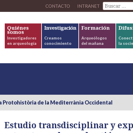
CONTACTO
INTRANET
Quiénes
Investigación
Formación
Difus
somos
Investigadores
Creamos
Arqueólogos
Conect
en arqueología
conocimiento
del mañana
la soci
a Protohistòria de la Mediterrània Occidental
Estudio transdisciplinar y ex