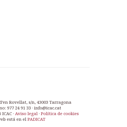
d’en Rovellat, s/n, 43003 Tarragona
no: 977 24 91 33 · info@icac.cat
6 ICAC ·
Aviso legal
·
Política de cookies
web está en el
PADICAT