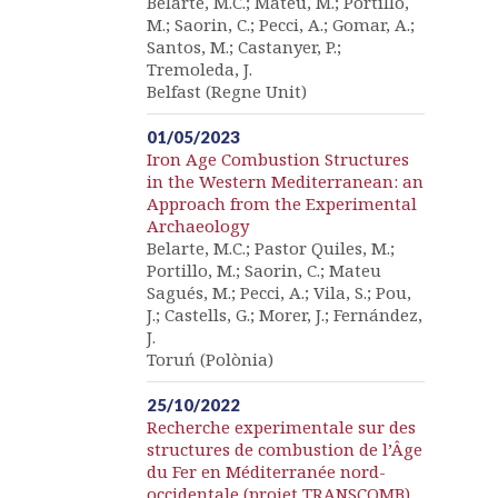
Belarte, M.C.; Mateu, M.; Portillo,
M.; Saorin, C.; Pecci, A.; Gomar, A.;
Santos, M.; Castanyer, P.;
Tremoleda, J.
Belfast (Regne Unit)
01/05/2023
Iron Age Combustion Structures
in the Western Mediterranean: an
Approach from the Experimental
Archaeology
Belarte, M.C.; Pastor Quiles, M.;
Portillo, M.; Saorin, C.; Mateu
Sagués, M.; Pecci, A.; Vila, S.; Pou,
J.; Castells, G.; Morer, J.; Fernández,
J.
Toruń (Polònia)
25/10/2022
Recherche experimentale sur des
structures de combustion de l’Âge
du Fer en Méditerranée nord-
occidentale (projet TRANSCOMB)