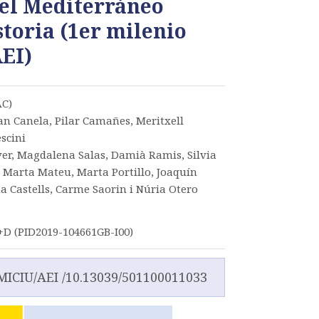
 el Mediterráneo
storia (1er milenio
AEI)
AC)
an Canela, Pilar Camañes, Meritxell
scini
ver, Magdalena Salas, Damià Ramis, Silvia
, Marta Mateu, Marta Portillo, Joaquín
a Castells, Carme Saorin i Núria Otero
I+D (PID2019-104661GB-I00)
MICIU/AEI /10.13039/501100011033