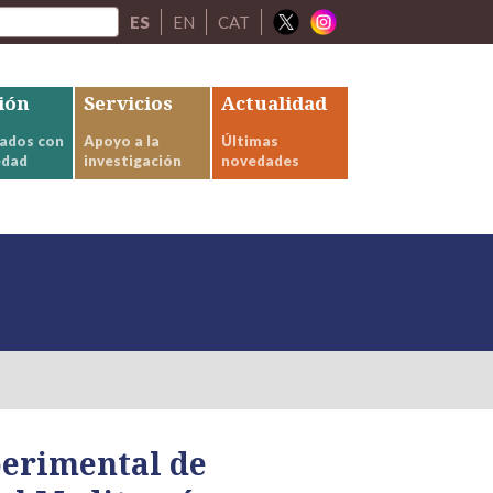
ES
EN
CAT
ión
Servicios
Actualidad
ados con
Apoyo a la
Últimas
edad
investigación
novedades
perimental de