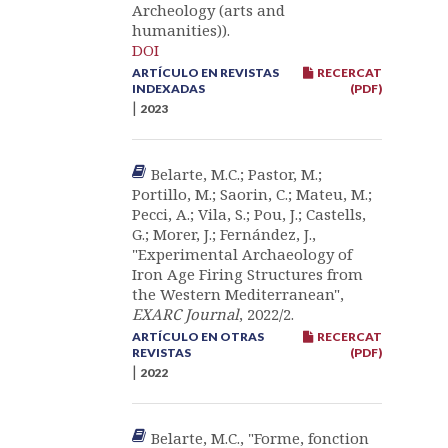
Archeology (arts and
humanities)).
DOI
ARTÍCULO EN REVISTAS
RECERCAT
INDEXADAS
(PDF)
|
2023
Belarte, M.C.; Pastor, M.;
Portillo, M.; Saorin, C.; Mateu, M.;
Pecci, A.; Vila, S.; Pou, J.; Castells,
G.; Morer, J.; Fernández, J.,
"Experimental Archaeology of
Iron Age Firing Structures from
the Western Mediterranean",
EXARC Journal
, 2022/2.
ARTÍCULO EN OTRAS
RECERCAT
REVISTAS
(PDF)
|
2022
Belarte, M.C., "Forme, fonction