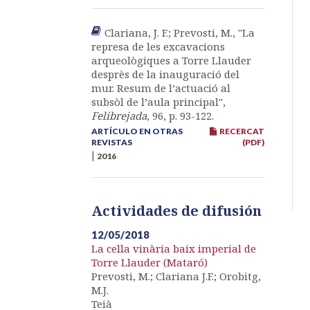
Clariana, J. F.; Prevosti, M., "La
represa de les excavacions
arqueològiques a Torre Llauder
desprès de la inauguració del
mur. Resum de l’actuació al
subsòl de l’aula principal",
Felibrejada
, 96, p. 93-122.
ARTÍCULO EN OTRAS
RECERCAT
REVISTAS
(PDF)
|
2016
Actividades de difusión
12/05/2018
La cella vinària baix imperial de
Torre Llauder (Mataró)
Prevosti, M.; Clariana J.F.; Orobitg,
M.J.
Teià