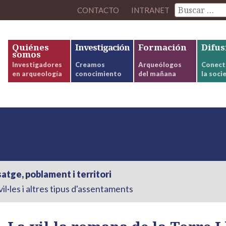
CONTACTO
INTRANET
Quiénes
Investigación
Formación
Difus
somos
Investigadores
Creamos
Arqueólogos
Conect
en arqueología
conocimiento
del mañana
la soci
atge, poblament i territori
il·les i altres tipus d'assentaments