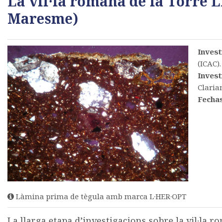
La vil·la romana de la Torre 
Maresme)
Invest
(ICAC).
Invest
Claria
Fecha
Làmina prima de tègula amb marca L·HER·OPT
La llarga etapa d’investigacions sobre la vil·la 