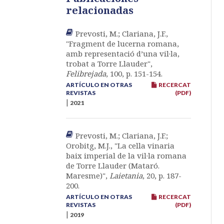
relacionadas
Prevosti, M.; Clariana, J.F.,
"Fragment de lucerna romana,
amb representació d’una vil·la,
trobat a Torre Llauder",
Felibrejada
, 100, p. 151-154.
ARTÍCULO EN OTRAS
RECERCAT
REVISTAS
(PDF)
|
2021
Prevosti, M.; Clariana, J.F.;
Orobitg, M.J., "La cella vinaria
baix imperial de la vil·la romana
de Torre Llauder (Mataró.
Maresme)",
Laietania
, 20, p. 187-
200.
ARTÍCULO EN OTRAS
RECERCAT
REVISTAS
(PDF)
|
2019