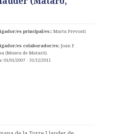
Llauder (Mataró,
igador/es principal/es::
Marta Prevosti
igador/es colaborador/es:
Joan F.
na (Museu de Mataró).
s:
01/01/2007 - 31/12/2011
romana de la Torre Llauder de