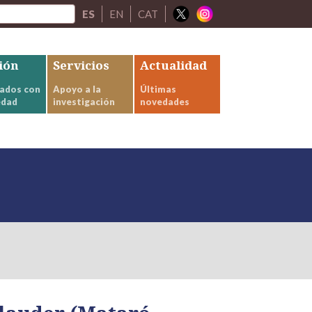
ES
EN
CAT
ión
Servicios
Actualidad
ados con
Apoyo a la
Últimas
edad
investigación
novedades