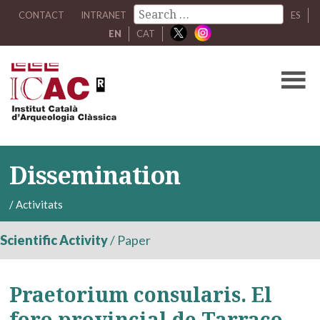
CONTACT
INTRANET
ES
EN
CAT
Dissemination
/
Activitats
Scientific Activity
/
Paper
Praetorium consularis. El
foro provincial de Tarraco,