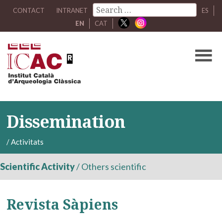
CONTACT
INTRANET
ES
EN
CAT
Dissemination
/
Activitats
Scientific Activity
/
Others scientific
Revista Sàpiens