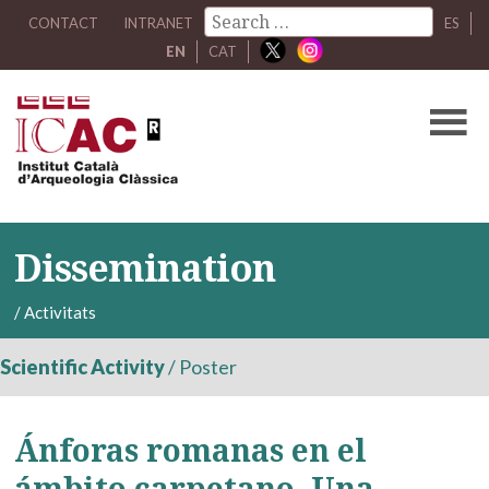
CONTACT
INTRANET
ES
EN
CAT
Dissemination
/
Activitats
Scientific Activity
/
Poster
Ánforas romanas en el
ámbito carpetano. Una