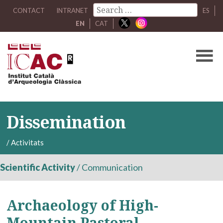
CONTACT
INTRANET
ES
EN
CAT
Dissemination
/
Activitats
Scientific Activity
/
Communication
Archaeology of High-
Mountain Pastoral