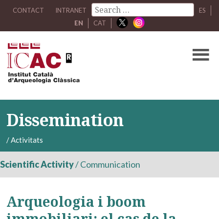
CONTACT
INTRANET
ES
EN
CAT
Dissemination
/
Activitats
Scientific Activity
/
Communication
Arqueologia i boom
immobiliari: el cas de la