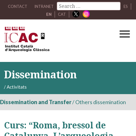
CONTACT
INTRANET
ES
EN
CAT
Dissemination
/
Activitats
Dissemination and Transfer
/
Others dissemination
Curs: “Roma, bressol de
Catalunya, L’arqueologia