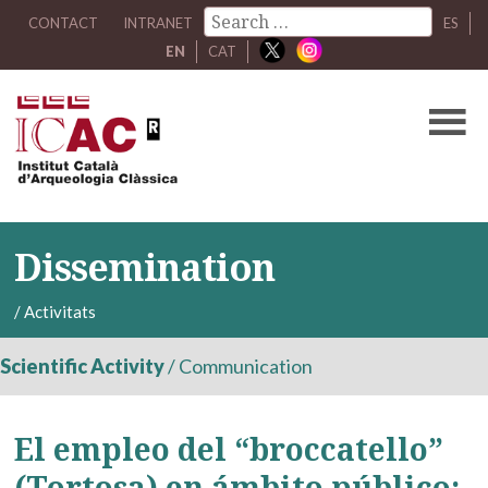
CONTACT
INTRANET
ES
EN
CAT
Dissemination
/
Activitats
Scientific Activity
/
Communication
El empleo del “broccatello”
(Tortosa) en ámbito público: