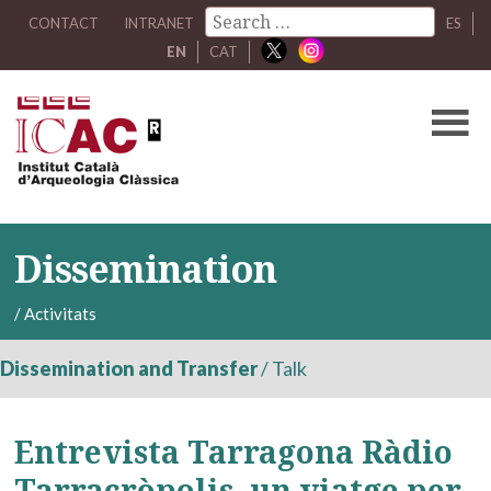
CONTACT
INTRANET
ES
EN
CAT
Dissemination
/
Activitats
Dissemination and Transfer
/
Talk
Entrevista Tarragona Ràdio
Tarracròpolis, un viatge per