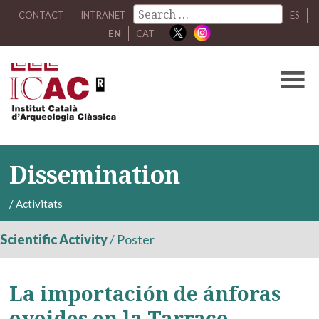
CONTACT
INTRANET
ES
EN
CAT
Dissemination
/
Activitats
Scientific Activity
/
Poster
La importación de ánforas
ovoides en la Tarraco