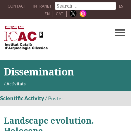
CONTACT
INTRANET
ES
EN
CAT
Dissemination
/
Activitats
Scientific Activity
/
Poster
Landscape evolution.
Holocene