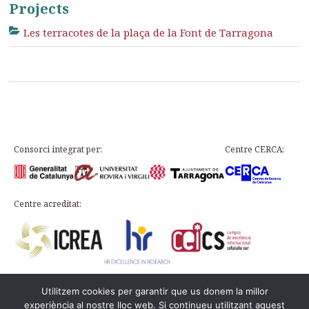
Projects
Les terracotes de la plaça de la Font de Tarragona
Consorci integrat per:
Centre CERCA:
Centre acreditat:
Utilitzem cookies per garantir que us donem la millor
Plaça d’en Rovellat, s/n, 43003 Tarragona
experiència al nostre lloc web. Si continueu utilitzant aquest
Telephone: 977 24 91 33 · info@icac.cat