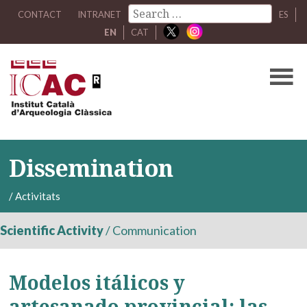
CONTACT
INTRANET
ES
EN
CAT
Dissemination
/
Activitats
Scientific Activity
/
Communication
Modelos itálicos y
artesanado provincial: las