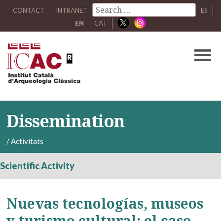
CONTACT
INTRANET
ES
EN
CAT
Dissemination
/
Activitats
Scientific Activity
Nuevas tecnologías, museos
y turismo cultural: el caso