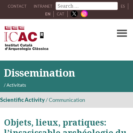
CONTACT
INTRANET
ES
EN
CAT
Dissemination
/
Activitats
Scientific Activity
/
Communication
Objets, lieux, pratiques:
l’insasissable archéologie du