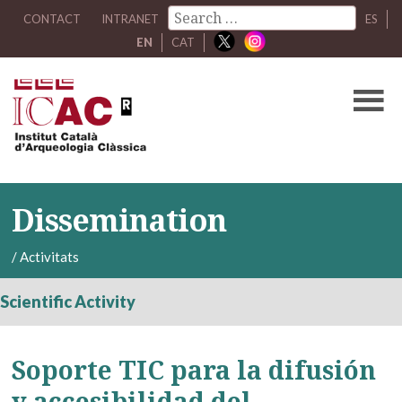
CONTACT
INTRANET
ES
EN
CAT
Dissemination
/
Activitats
Scientific Activity
Soporte TIC para la difusión
y accesibilidad del