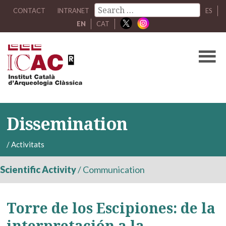
CONTACT
INTRANET
ES
EN
CAT
Dissemination
/
Activitats
Scientific Activity
/
Communication
Torre de los Escipiones: de la
interpretación a la