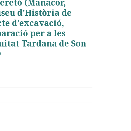
Peretó (Manacor,
seu d’Història de
cte d’excavació,
aració per a les
guitat Tardana de Son
0