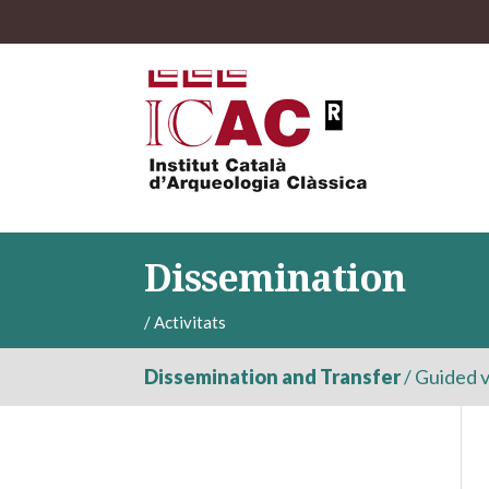
Dissemination
/
Activitats
Dissemination and Transfer
/
Guided v