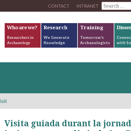
CONTACT
INTRANET
Who are we?
Research
Training
Disse
Researchers in
We Generate
Tomorrow’s
Connec
Archaeology
Knowledge
Archaeologists
with So
isit
Visita guiada durant la jornad