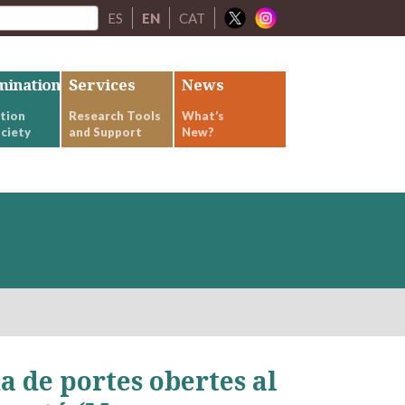
ES
EN
CAT
mination
Services
News
tion
Research Tools
What’s
ciety
and Support
New?
a de portes obertes al