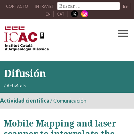
CONTACTO
INTRANET
ES
EN
CAT
Difusión
/
Activitats
Actividad científica
/
Comunicación
Mobile Mapping and laser
scanner to interrelate the