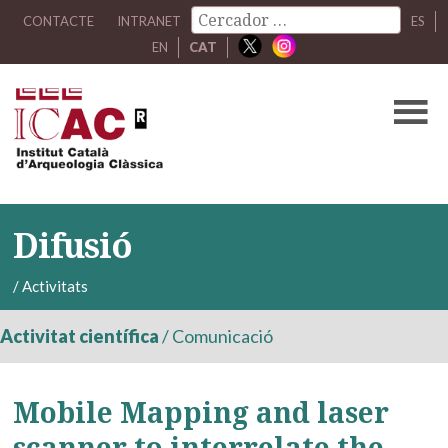
CONTACTE
INTRANET
ES
EN
CAT
Difusió
/
Activitats
Activitat científica
/
Comunicació
Mobile Mapping and laser
scanner to interrelate the