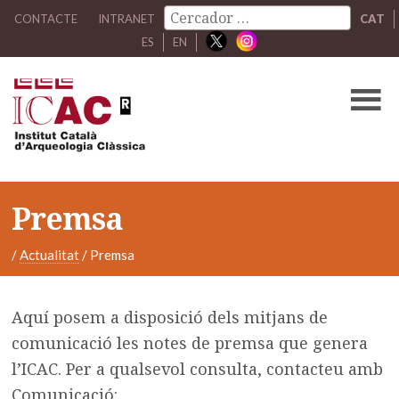
CONTACTE
INTRANET
CAT
ES
EN
Premsa
/
Actualitat
/
Premsa
Aquí posem a disposició dels mitjans de
comunicació les notes de premsa que genera
l’ICAC. Per a qualsevol consulta, contacteu amb
Comunicació: