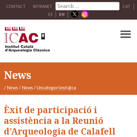
CONTACT
INTRANET
CAT
ES
EN
News
/
News
/
News
/
Uncategorized @ca
Èxit de participació i
assistència a la Reunió
d’Arqueologia de Calafell