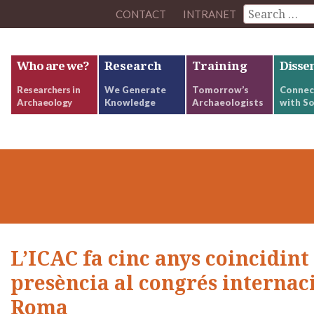
CONTACT
INTRANET
Who are we?
Research
Training
Disse
Researchers in
We Generate
Tomorrow’s
Connec
Archaeology
Knowledge
Archaeologists
with So
L’ICAC fa cinc anys coincidint
presència al congrés internaci
Roma