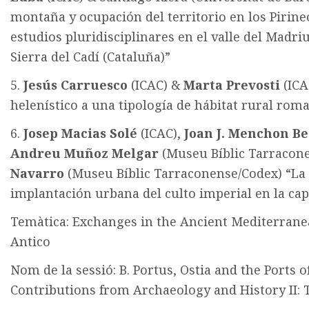
montaña y ocupación del territorio en los Pirin
estudios pluridisciplinares en el valle del Madri
Sierra del Cadí (Cataluña)”
5.
Jesús Carruesco
(ICAC) &
Marta Prevosti
(ICA
helenístico a una tipología de hábitat rural roma
6.
Josep Macias Solé
(ICAC),
Joan J. Menchon Be
Andreu Muñoz Melgar
(Museu Bíblic Tarracon
Navarro
(Museu Bíblic Tarraconense/Codex) “La a
implantación urbana del culto imperial en la capi
Temàtica: Exchanges in the Ancient Mediterrane
Antico
Nom de la sessió: B. Portus, Ostia and the Ports
Contributions from Archaeology and History II: 