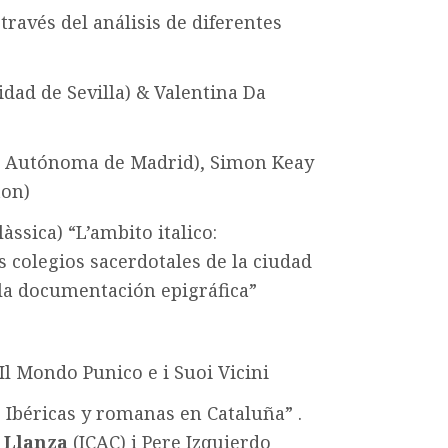
ravés del análisis de diferentes
dad de Sevilla) & Valentina Da
d Autónoma de Madrid), Simon Keay
ton)
àssica) “L’ambito italico:
s colegios sacerdotales de la ciudad
la documentación epigráfica”
l Mondo Punico e i Suoi Vicini
, Ibéricas y romanas en Cataluña” .
 Llanza
(ICAC) i Pere Izquierdo