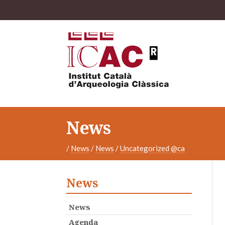
News
/
News
/
News
/
Uncategorized @ca
News
News
Agenda