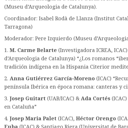
(Museu d’Arqueologia de Catalunya).
Coordinador: Isabel Rodà de Llanza (Institut Cata
Tarragona)
Moderador: Pere Izquierdo (Museu d’Arqueologia
1.
M. Carme Belarte
(Investigadora ICREA, ICAC)
d’Arqueologia de Catalunya) “¿Los romanos “ibe
tradición indígena en la Hispania Citerior medit
2.
Anna Gutiérrez García-Moreno
(ICAC) “Recur
península Ibérica en época romana: canteras y c
3.
Josep Guitart
(UAB/ICAC) &
Ada Cortés
(ICAC)
en Cataluña”
4.
Josep Maria Palet
(ICAC),
Héctor Orengo
(ICA
Euba
(ICAC) & Santiago Riera (Universitat de Bar