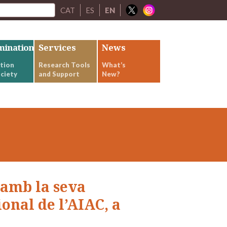
CAT
ES
EN
mination
Services
News
tion
Research Tools
What’s
ciety
and Support
New?
 amb la seva
onal de l’AIAC, a