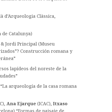
là d’Arqueologia Clàssica,
 de Catalunya)
 & Jordi Principal (Museu
rizados”? Construcción romana y
eránea”
sos lapídeos del noreste de la
iudades”
 “La arqueología de la casa romana
C),
Ana Ejarque
(ICAC),
Itxaso
celona) “Formas de paisaje de