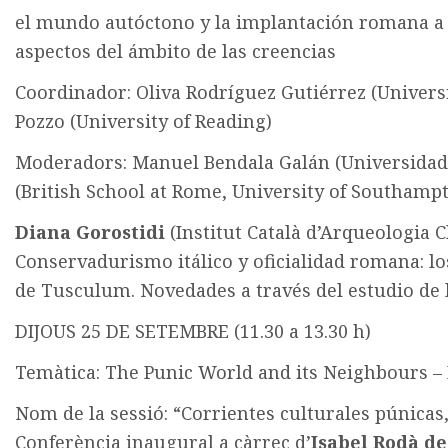
el mundo autóctono y la implantación romana a t
aspectos del ámbito de las creencias
Coordinador: Oliva Rodríguez Gutiérrez (Universi
Pozzo (University of Reading)
Moderadors: Manuel Bendala Galán (Universida
(British School at Rome, University of Southamp
Diana Gorostidi
(Institut Català d’Arqueologia Cl
Conservadurismo itálico y oficialidad romana: lo
de Tusculum. Novedades a través del estudio de 
DIJOUS 25 DE SETEMBRE (11.30 a 13.30 h)
Temàtica: The Punic World and its Neighbours – I
Nom de la sessió: “Corrientes culturales púnicas
Conferència inaugural a càrrec d’
Isabel Rodà de