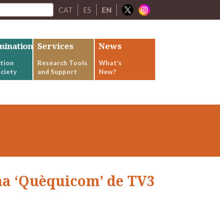
CAT
ES
EN
mination
Services
News
tion
Research Tools
What’s
ciety
and Support
New?
ma ‘Quèquicom’ de TV3