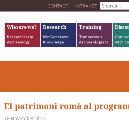
CONTACT
INTRANET
Who are we?
Research
Training
Disse
Researchers in
We Generate
Tomorrow’s
Connec
Archaeology
Knowledge
Archaeologists
with So
El patrimoni romà al progra
18 November 2013