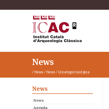
News
/
News
/
News
/
Uncategorized @ca
News
News
Agenda