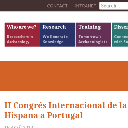
CONTACT
INTRANET
Who are we?
Research
Training
Disse
Researchers in
We Generate
Tomorrow’s
Connec
Archaeology
Knowledge
Archaeologists
with So
II Congrés Internacional de l
Hispana a Portugal
16 April 2013