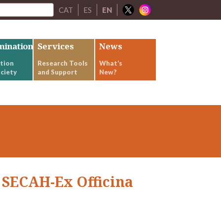
CAT
ES
EN
mination
Services
News
tion
Research Tools
What’s
ciety
and Support
New?
a SECAH-Ex Officina