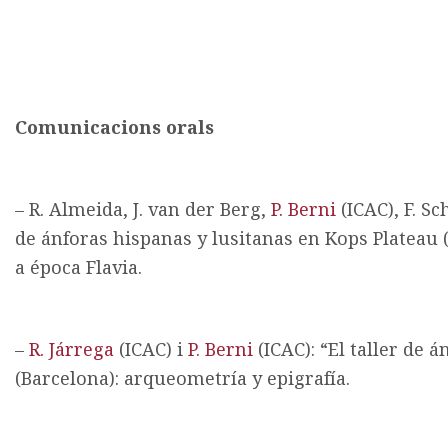
Comunicacions orals
– R. Almeida, J. van der Berg,
P. Berni
(ICAC), F. S
de ánforas hispanas y lusitanas en Kops Plateau
a época Flavia.
–
R. Járrega
(ICAC) i
P. Berni
(ICAC): “El taller de
(Barcelona): arqueometría y epigrafía.