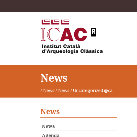
News
/
News
/
News
/
Uncategorized @ca
News
News
Agenda