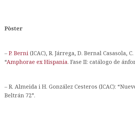
Pòster
–
P. Berni
(ICAC), R. Járrega, D. Bernal Casasola, C.
“
Amphorae ex Hispania
. Fase II: catálogo de ánf
– R. Almeida i H. González Cesteros (ICAC): “Nuev
Beltrán 72”.