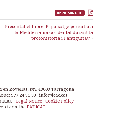
IMPRIMIR PDF
Presentat el llibre ‘El paisatge periurbà a
la Mediterrània occidental durant la
protohistòria i l’antiguitat’
»
d’en Rovellat, s/n, 43003 Tarragona
one: 977 24 91 33 · info@icac.cat
6 ICAC ·
Legal Notice
·
Cookie Policy
web is on the
PADICAT